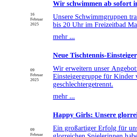
Wir schwimmen ab sofort i
16
Unsere Schwimmgruppen train
Februar
bis 20 Uhr im Freizeitbad Ma
2025
mehr ...
Neue Tischtennis-Einsteige
Wir erweitern unser Angebot:
09
Einsteigergruppe für Kinder 
Februar
2025
geschlechtergetrennt.
mehr ...
Happy Girls: Unsere glorre
Ein großartiger Erfolg für u
09
glorreichen Spielerinnen ha
Februar