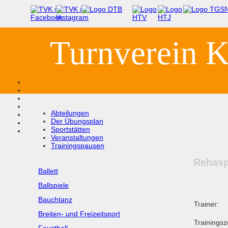
Turnverein K
Abteilungen
Der Übungsplan
Sportstätten
Veranstaltungen
Trainingspausen
Rehasp
Ballett
Ballspiele
Bauchtanz
Trainer:
Breiten- und Freizeitsport
Trainingsz