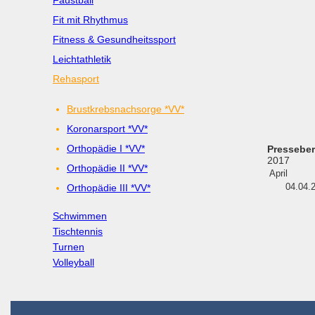
Faustball
Fit mit Rhythmus
Fitness & Gesundheitssport
Leichtathletik
Rehasport
Brustkrebsnachsorge *VV*
Koronarsport *VV*
Orthopädie I *VV*
Presseber
2017
Orthopädie II *VV*
April
04.04.
Orthopädie III *VV*
Schwimmen
Tischtennis
Turnen
Volleyball