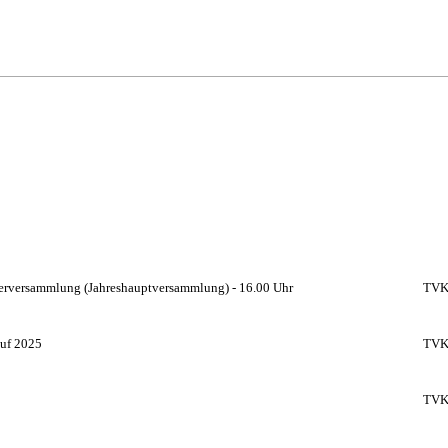
erversammlung (Jahreshauptversammlung) - 16.00 Uhr
TVK
auf 2025
TVK-
TVK-