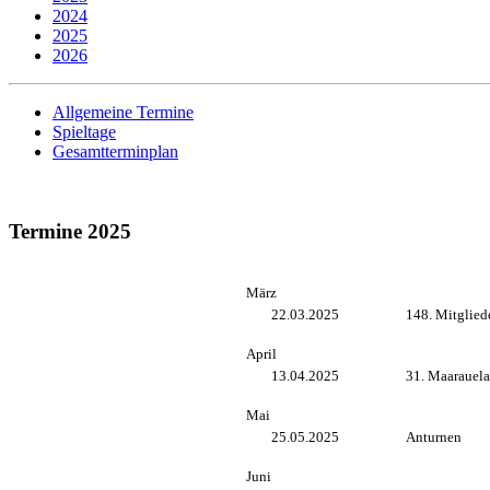
2024
2025
2026
Allgemeine Termine
Spieltage
Gesamtterminplan
Termine 2025
März
22.03.2025
148. Mitglied
April
13.04.2025
31. Maarauel
Mai
25.05.2025
Anturnen
Juni