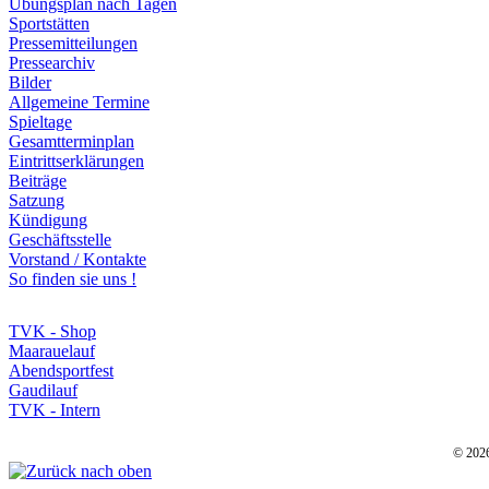
Übungsplan nach Tagen
Sportstätten
Pressemitteilungen
Pressearchiv
Bilder
Allgemeine Termine
Spieltage
Gesamtterminplan
Eintrittserklärungen
Beiträge
Satzung
Kündigung
Geschäftsstelle
Vorstand / Kontakte
So finden sie uns !
TVK - Shop
Maarauelauf
Abendsportfest
Gaudilauf
TVK - Intern
©
2026