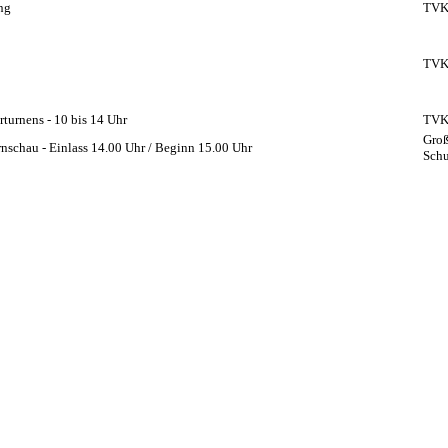
ng
TVK-
TVK-
rturnens - 10 bis 14 Uhr
TVK
Groß
nschau - Einlass 14.00 Uhr / Beginn 15.00 Uhr
Schu